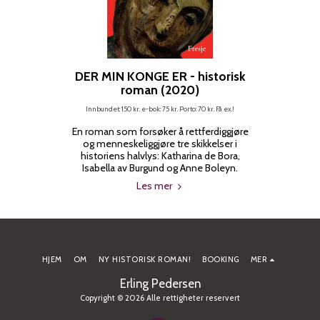
DER MIN KONGE ER - historisk
roman (2020)
Innbundet: 150 kr. e-bok: 75 kr. Porto: 70 kr. Få ex.!
En roman som forsøker å rettferdiggjøre
og menneskeliggjøre tre skikkelser i
historiens halvlys: Katharina de Bora,
Isabella av Burgund og Anne Boleyn.
Les mer
HJEM
OM
NY HISTORISK ROMAN!
BOOKING
MER
Erling Pedersen
Copyright © 2026 Alle rettigheter reservert